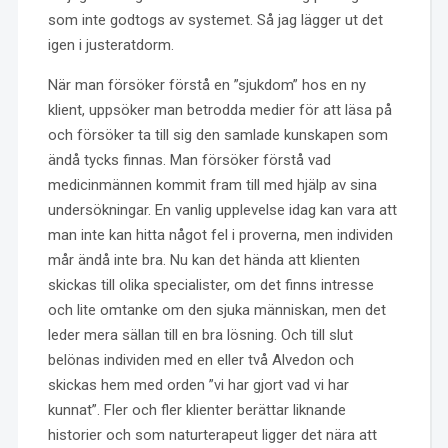
som inte godtogs av systemet. Så jag lägger ut det
igen i justeratdorm.
När man försöker förstå en ”sjukdom” hos en ny
klient, uppsöker man betrodda medier för att läsa på
och försöker ta till sig den samlade kunskapen som
ändå tycks finnas. Man försöker förstå vad
medicinmännen kommit fram till med hjälp av sina
undersökningar. En vanlig upplevelse idag kan vara att
man inte kan hitta något fel i proverna, men individen
mår ändå inte bra. Nu kan det hända att klienten
skickas till olika specialister, om det finns intresse
och lite omtanke om den sjuka människan, men det
leder mera sällan till en bra lösning. Och till slut
belönas individen med en eller två Alvedon och
skickas hem med orden ”vi har gjort vad vi har
kunnat”. Fler och fler klienter berättar liknande
historier och som naturterapeut ligger det nära att