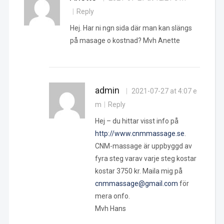
Reply
Hej. Har ni ngn sida där man kan slängs
på masage o kostnad? Mvh Anette
admin
2021-07-27 at 4:07 e
m
Reply
Hej – du hittar visst info på
http://www.cnmmassage.se
.
CNM-massage är uppbyggd av
fyra steg varav varje steg kostar
kostar 3750 kr. Maila mig på
cnmmassage@gmail.com
för
mera onfo.
Mvh Hans