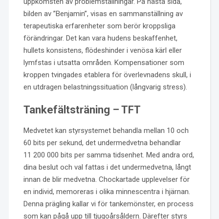
uppkomsten av problemställningar. På nästa sida,
bilden av ”Benjamin”, visas en sammanställning av
terapeutiska erfarenheter som berör kroppsliga
förändringar. Det kan vara hudens beskaffenhet,
hullets konsistens, flödeshinder i venösa kärl eller
lymfstas i utsatta områden. Kompensationer som
kroppen tvingades etablera för överlevnadens skull, i
en utdragen belastningssituation (långvarig stress).
Tankefältsträning – TFT
Medvetet kan styrsystemet behandla mellan 10 och
60 bits per sekund, det undermedvetna behandlar
11 200 000 bits per samma tidsenhet. Med andra ord,
dina beslut och val fattas i det undermedvetna, långt
innan de blir medvetna. Chockartade upplevelser för
en individ, memoreras i olika minnescentra i hjärnan.
Denna prägling kallar vi för tankemönster, en process
som kan pågå upp till tjugoårsåldern. Därefter styrs