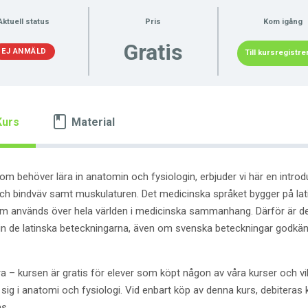
Aktuell status
Pris
Kom igång
Gratis
EJ ANMÄLD
Till kursregistre
Kurs
Material
om behöver lära in anatomin och fysiologin, erbjuder vi här en introdu
och bindväv samt muskulaturen. Det medicinska språket bygger på lati
m används över hela världen i medicinska sammanhang. Därför är de
 in de latinska beteckningarna, även om svenska beteckningar godkän
a – kursen är gratis för elever som köpt någon av våra kurser och vil
sig i anatomi och fysiologi. Vid enbart köp av denna kurs, debiteras 
s.