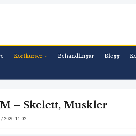
ge
Kortkurser
Behandlingar
Blogg
Ko
 – Skelett, Muskler
n
/
2020-11-02