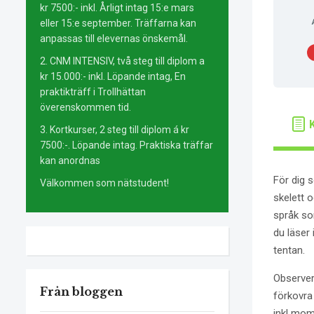
kr 7500:- inkl. Årligt intag 15:e mars
eller 15:e september. Träffarna kan
anpassas till elevernas önskemål.
2. CNM INTENSIV, två steg till diplom a
kr 15.000:- inkl. Löpande intag, En
praktikträff i Trollhättan
överenskommen tid.
3. Kortkurser, 2 steg till diplom á kr
7500:-. Löpande intag. Praktiska träffar
kan anordnas
För dig s
Välkommen som nätstudent!
skelett 
språk so
du läser
tentan.
Observer
Från bloggen
förkovra 
inkl mom