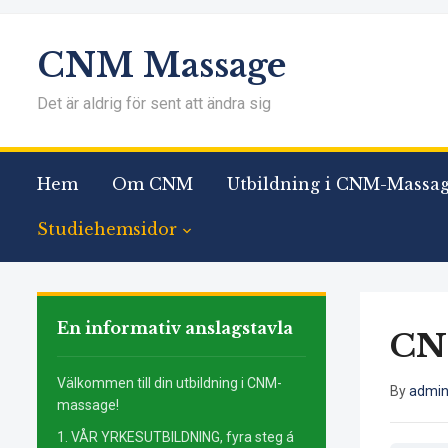
CNM Massage
Det är aldrig för sent att ändra sig
Hem
Om CNM
Utbildning i CNM-Massa
Studiehemsidor
En informativ anslagstavla
CNM
Välkommen till din utbildning i CNM-
By
admi
massage!
1. VÅR YRKESUTBILDNING, fyra steg á