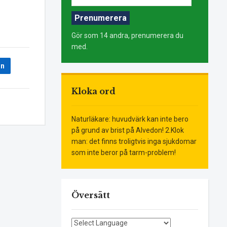
postadress:
Prenumerera
Gör som 14 andra, prenumerera du
med.
In
Kloka ord
Naturläkare: huvudvärk kan inte bero
på grund av brist på Alvedon! 2.Klok
man: det finns troligtvis inga sjukdomar
som inte beror på tarm-problem!
Översätt