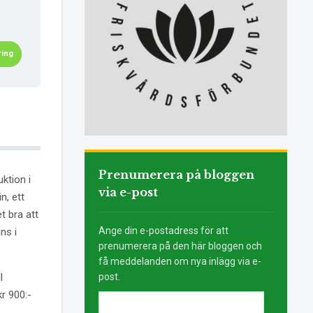
ring
Prenumerera på bloggen
ktion i
via e-post
n, ett
t bra att
Ange din e-postadress för att
ns i
prenumerera på den här bloggen och
få meddelanden om nya inlägg via e-
l
post.
kr 900:-
E-