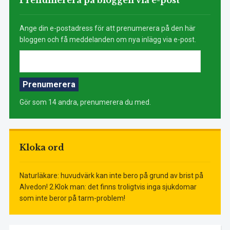
Prenumerera på bloggen via e-post
Ange din e-postadress för att prenumerera på den här
bloggen och få meddelanden om nya inlägg via e-post.
E-
postadress:
Prenumerera
Gör som 14 andra, prenumerera du med.
Kloka ord
Naturläkare: huvudvärk kan inte bero på grund av brist på
Alvedon! 2.Klok man: det finns troligtvis inga sjukdomar
som inte beror på tarm-problem!