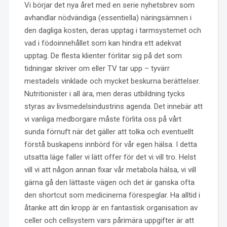
Vi börjar det nya året med en serie nyhetsbrev som
avhandlar nödvändiga (essentiella) näringsämnen i
den dagliga kosten, deras upptag i tarmsystemet och
vad i födoinnehållet som kan hindra ett adekvat
upptag. De flesta klienter förlitar sig på det som
tidningar skriver om eller TV tar upp – tyvärr
mestadels vinklade och mycket beskurna berättelser.
Nutritionister i all ära, men deras utbildning tycks
styras av livsmedelsindustrins agenda. Det innebär att
vi vanliga medborgare måste förlita oss på vårt
sunda förnuft när det gäller att tolka och eventuellt
förstå buskapens innbörd för vår egen hälsa. I detta
utsatta läge faller vi lätt offer för det vi vill tro. Helst
vill vi att någon annan fixar vår metabola hälsa, vi vill
gärna gå den lättaste vägen och det är ganska ofta
den shortcut som medicinerna förespeglar. Ha alltid i
åtanke att din kropp är en fantastisk organisation av
celler och cellsystem vars pårimära uppgifter är att