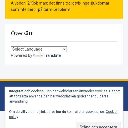
Alvedon! 2.Klok man: det finns troligtvis inga sjukdomar
som inte beror på tarm-problem!
Översätt
Powered by
Translate
Copyright © 2026 CNM Massage
Integritet och cookies: Den här webbplatsen använder cookies. Genom
att fortsätta använda den här webbplatsen godkänner du deras
WordPress Theme by
WPZOOM
användning.
Om du vill veta mer, inklusive hur du kontrollerar cookies, se:
Cookie-
policy