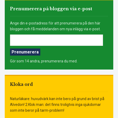
Prenumerera på bloggen via e-post
Ange din e-postadress för att prenumerera på den här
bloggen och få meddelanden om nya inlägg via e-post.
E-
postadress:
Prenumerera
Gör som 14 andra, prenumerera du med.
Kloka ord
Naturläkare: huvudvärk kan inte bero på grund av brist på
Alvedon! 2.Klok man: det finns troligtvis inga sjukdomar
som inte beror på tarm-problem!