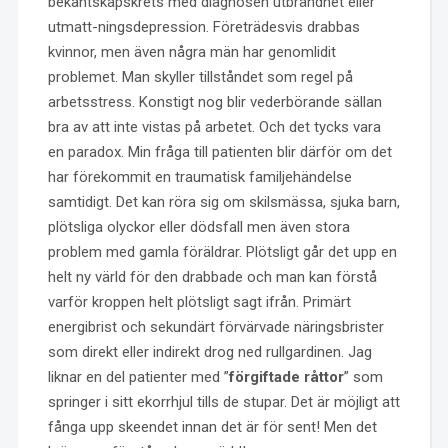
bekantskapskrets med diagnosen utbrändhet eller
utmatt-ningsdepression. Företrädesvis drabbas
kvinnor, men även några män har genomlidit
problemet. Man skyller tillståndet som regel på
arbetsstress. Konstigt nog blir vederbörande sällan
bra av att inte vistas på arbetet. Och det tycks vara
en paradox. Min fråga till patienten blir därför om det
har förekommit en traumatisk familjehändelse
samtidigt. Det kan röra sig om skilsmässa, sjuka barn,
plötsliga olyckor eller dödsfall men även stora
problem med gamla föräldrar. Plötsligt går det upp en
helt ny värld för den drabbade och man kan förstå
varför kroppen helt plötsligt sagt ifrån. Primärt
energibrist och sekundärt förvärvade näringsbrister
som direkt eller indirekt drog ned rullgardinen. Jag
liknar en del patienter med ”
förgiftade råttor
” som
springer i sitt ekorrhjul tills de stupar. Det är möjligt att
fånga upp skeendet innan det är för sent! Men det